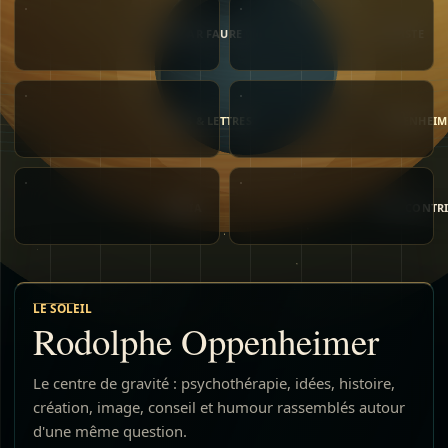
EDGAR FAURE
ARTISTE
ARTS & LETTRES
OPPENHEIM
MÉDIA
MES CONTR
CONSEIL
SUPER MAM
LE SOLEIL
Rodolphe Oppenheimer
Le centre de gravité : psychothérapie, idées, histoire,
création, image, conseil et humour rassemblés autour
d'une même question.