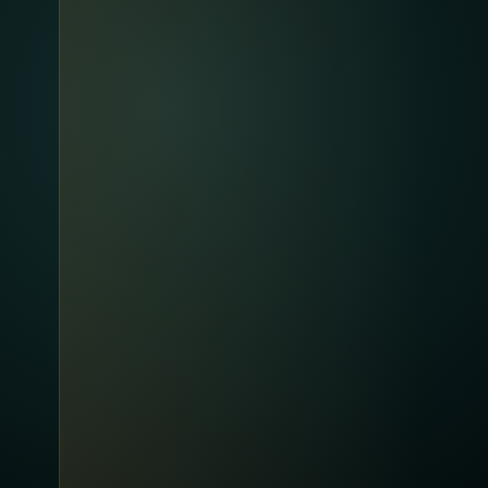
02
Planète La NEF