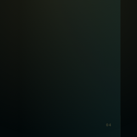
04
Planète Artiste