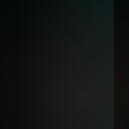
Documentaires, production, diffusion,
entretiens et récits en images.
oppenheimermedia.com
10