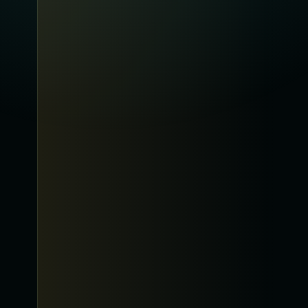
La planète des idées : débats, réflexion et
transmission pour comprendre l'époque.
lnef.fr
05
Planète Arts & Lettres