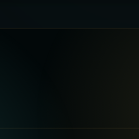
Les planète
, sa lumière, son rythme et son adresse.
Planète Psyché
Psychothérapie, anxiété, stress, blessures de la vie e