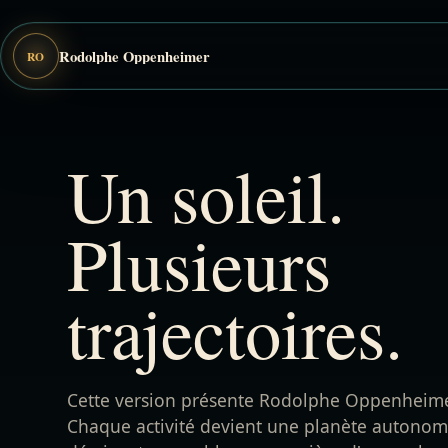
Un soleil.
Plusieurs
trajectoires.
Cette version présente Rodolphe Oppenheimer
Chaque activité devient une planète autonome,
décrivent ensemble une manière d'approcher
01