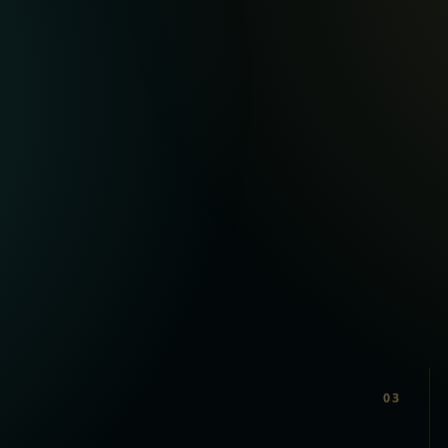
psy-92.net
psychotherapeute.eu
03
Planète Edgar Faure