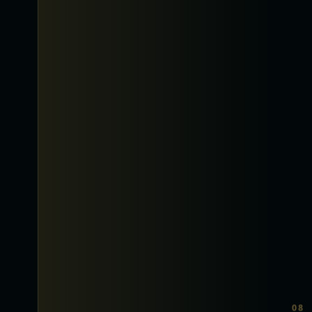
Le patrimoine culturel, les écrivains, les
artistes et les penseurs.
artsetlettres.eu
08